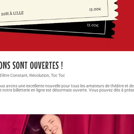
ONS SONT OUVERTES !
d'être Constant
,
Révolution
,
Toc Toc
 Nous avons une excellente nouvelle pour tous les amateurs de théâtre et de
notre billetterie en ligne est désormais ouverte. Vous pouvez dès à prés