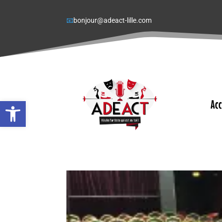
📧
bonjour@adeact-lille.com
Ouvrir la barre d’outils
Acc