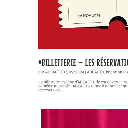
#BILLETTERIE – LES RÉSERVATI
par
ADEACT
|
02/09/2024
|
ADEACT
,
L'importance 
La billetterie en ligne d'ADEACT Lille est ouverte !
comédie musicale ! ADEACT est ravi d’annoncer que 
réserver vos...