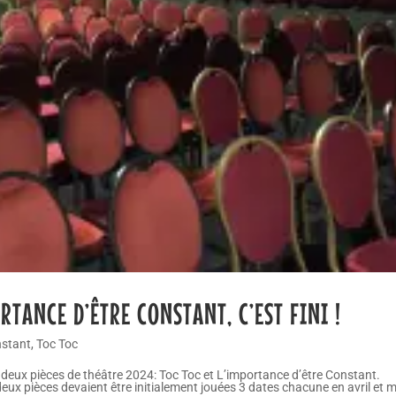
RTANCE D’ÊTRE CONSTANT, C’EST FINI !
nstant
,
Toc Toc
os deux pièces de théâtre 2024: Toc Toc et L’importance d’être Constant.
 pièces devaient être initialement jouées 3 dates chacune en avril et m