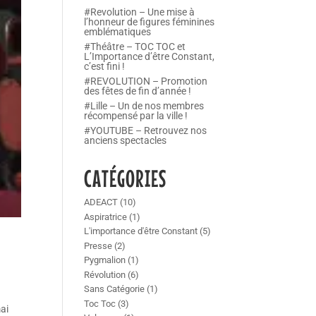
#Revolution – Une mise à
l’honneur de figures féminines
emblématiques
#Théâtre – TOC TOC et
L’Importance d’être Constant,
c’est fini !
#REVOLUTION – Promotion
des fêtes de fin d’année !
#Lille – Un de nos membres
récompensé par la ville !
#YOUTUBE – Retrouvez nos
anciens spectacles
CATÉGORIES
ADEACT
(10)
Aspiratrice
(1)
L'importance d'être Constant
(5)
Presse
(2)
Pygmalion
(1)
Révolution
(6)
Sans Catégorie
(1)
Toc Toc
(3)
ai