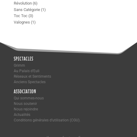
Révolution
(6)
Sans Catégorie
(1)
Toc Toc
(3)
Valognes
(1)
SPECTACLES
Grimm
Au Palais d’Euli
Réseaux et Sentiments
Anciens Spectacles
ASSOCIATION
Qui sommes-nous
Nous soutenir
Nous rejoindre
Actualités
Conditions générales d’utilisation (CGU).