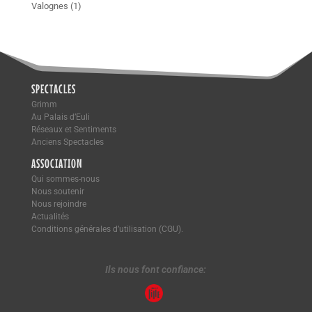
Valognes
(1)
SPECTACLES
Grimm
Au Palais d’Euli
Réseaux et Sentiments
Anciens Spectacles
ASSOCIATION
Qui sommes-nous
Nous soutenir
Nous rejoindre
Actualités
Conditions générales d’utilisation (CGU).
Ils nous font confiance: